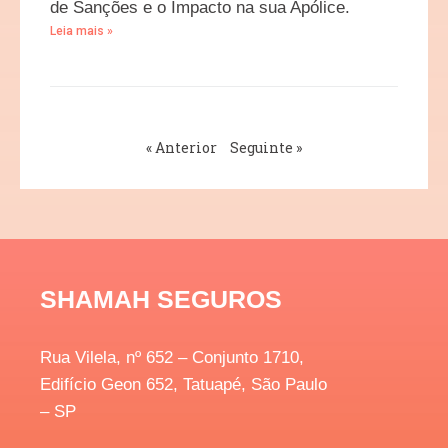
de Sanções e o Impacto na sua Apólice.
Leia mais »
« Anterior
Seguinte »
SHAMAH SEGUROS
Rua Vilela, nº 652 – Conjunto 1710,
Edifício Geon 652, Tatuapé, São Paulo
– SP