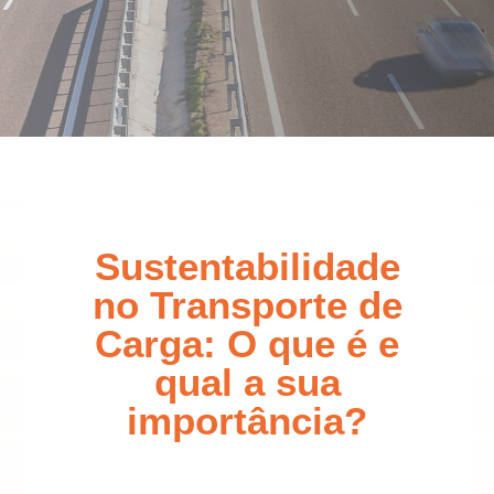
Sustentabilidade
no Transporte de
Carga: O que é e
qual a sua
importância?